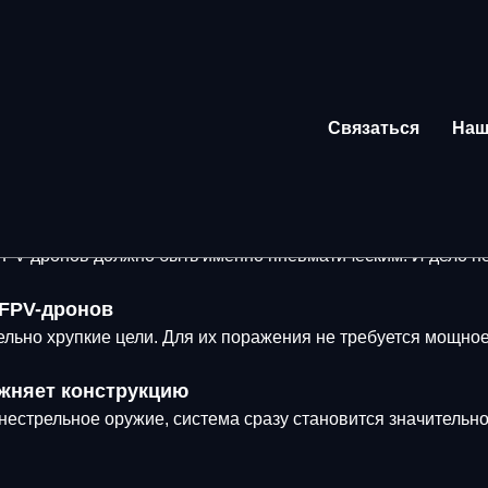
Связаться
Наш
онов должно быть пневматич
PV-дронов должно быть именно пневматическим. И дело не
 FPV-дронов
ельно хрупкие цели. Для их поражения не требуется мощно
ожняет конструкцию
нестрельное оружие, система сразу становится значительн