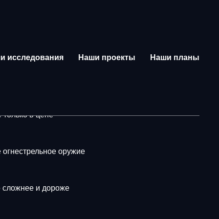
и исследования
Наши проекты
Наши планы
еским
 только в цене
е огнестрельное оружие
о сложнее и дороже